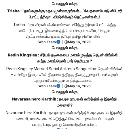
பொழுதுபோக்கு
Trisha : “நாய்களுக்கு உதவ முன்வாருங்கள்… “வேதனையோடு ஸ்டோரி
போட்ட த்ரிஷா.. விமர்சிக்கும் நெட்டிசன்கள்..!
Trisha : ப்ளூ கிராஸ் வீடியோவினை பகிர்ந்து த்ரிஷா போட்ட அந்த
ஸ்டோரியானது ,இணையத்தில் பயங்கரமாக விமர்சிக்கும்
நெட்டிசன்கள்.நடிகை த்ரிஷா தமிழ் சினிமாவில் …
Web Team
|
May 16, 2026
பொழுதுபோக்கு
Redin Kingsley : சீரியல் நடிகையை மணம்முடித்த ரெடின் கிங்ஸ்லி …
அந்த மணப்பெண் யார் தெரியுமா ?
Redin Kingsley Married Serial Actress Sangeetha: ரெடின் கிங்ஸ்லி
– சங்கீதா இவர்களின் திருமணத்திற்கு திரைத்துறை பிரபலங்களும்
மற்றும் ரசிகர்களும் வாழ்த்துக்களை …
Web Team
|
May 16, 2026
பொழுதுபோக்கு
Navarasa hero Karthik : நவரச நாயகன் கார்த்திக்கு இரண்டு
மனைவி?
Navarasa hero Karthik : நவரச நாயகன் கார்த்திக் அவருடைய இரண்டு
மனைவி, மகன்களுடன் எடுத்துக்கொண்ட புகைப்படம்.. பலரும்
பார்த்திடாத ஒன்று வெள்ளித்திரையில் …