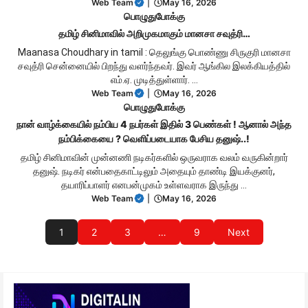
Web Team
|
May 16, 2026
பொழுதுபோக்கு
தமிழ் சினிமாவில் அறிமுகமாகும் மானசா சவுத்ரி…
Maanasa Choudhary in tamil : தெலுங்கு பொண்ணு சிருகுரி மானசா
சவுத்ரி சென்னையில் பிறந்து வளர்ந்தவர். இவர் ஆங்கில இலக்கியத்தில்
எம்.ஏ. முடித்துள்ளார். …
Web Team
|
May 16, 2026
பொழுதுபோக்கு
நான் வாழ்க்கையில் நம்பிய 4 நபர்கள் இதில் 3 பெண்கள் ! ஆனால் அந்த
நம்பிக்கையை ? வெளிப்படையாக பேசிய தனுஷ்..!
தமிழ் சினிமாவின் முன்னணி நடிகர்களில் ஒருவராக வலம் வருகின்றார்
தனுஷ். நடிகர் என்பதைகாட்டிலும் அதையும் தாண்டி இயக்குனர்,
தயாரிப்பாளர் எனபன்முகம் உள்ளவராக இருந்து …
Web Team
|
May 16, 2026
1
2
3
…
9
Next