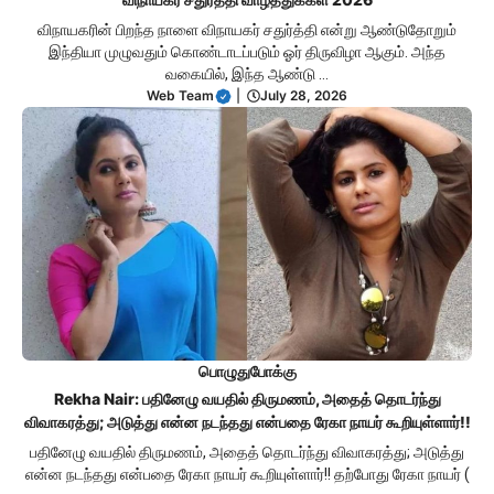
விநாயகரின் பிறந்த நாளை விநாயகர் சதுர்த்தி என்று ஆண்டுதோறும்
இந்தியா முழுவதும் கொண்டாடப்படும் ஓர் திருவிழா ஆகும். அந்த
வகையில், இந்த ஆண்டு …
Web Team
|
July 28, 2026
பொழுதுபோக்கு
Rekha Nair: பதினேழு வயதில் திருமணம், அதைத் தொடர்ந்து
விவாகரத்து; அடுத்து என்ன நடந்தது என்பதை ரேகா நாயர் கூறியுள்ளார்!!
பதினேழு வயதில் திருமணம், அதைத் தொடர்ந்து விவாகரத்து; அடுத்து
என்ன நடந்தது என்பதை ரேகா நாயர் கூறியுள்ளார்!! தற்போது ரேகா நாயர் (