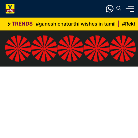
Skip
to
content
TRENDS
#ganesh chaturthi wishes in tamil
|
#Rekh