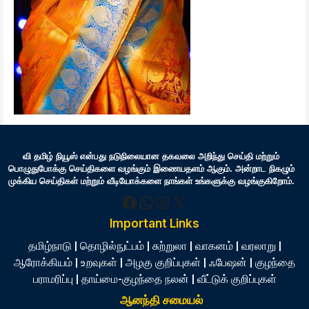
வி தமிழ் நியூஸ் என்பது நடுநிலையான தகவலை அறிந்து செய்தி மற்றும்
பொழுதுபோக்கு செய்திகளை வழங்கும் இணையதளம் ஆகும். அன்றாட நிகழும்
முக்கிய செய்திகள் மற்றும் வீடியோக்களை நாங்கள் உங்களுக்கு வழங்குகிறோம்.
Facebook
WhatsApp
Instagram
X
Important Links
தமிழ்நாடு
|
தொழில்நுட்பம்
|
சுற்றுலா
|
வாகனம்
|
வரலாறு
|
ஆரோக்கியம்
|
உறவுகள்
|
அழகு குறிப்புகள்
|
ஃபேஷன்
|
குழந்தை
பராமரிப்பு
|
தாய்மை-குழந்தை நலன்
|
வீட்டுக் குறிப்புகள்
ஆனந்தி சமையல்