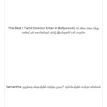
The Best 1 Tamil Director Enter in Bollywood | அட்லீயை தொடர்ந்து
பாலிவுட்டில் களமிறங்கும் தமிழ் இயக்குனர்! யார் பாருங்க
Samantha: குழந்தை விஷயத்தில் எடுத்த முடிவு? ஆச்சர்யத்தில் சமந்தா ரசிகர்கள்