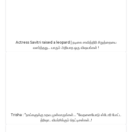
Actress Savitri raised a leopard | நடிகை சாவித்திரி சிறுத்தையை
வளர்த்தது… யாரும் அறியாத ஒரு விஷயங்கள் !
Trisha : “நாய்களுக்கு உதவ முன்வாருங்கள்… “வேதனையோடு ஸ்டோரி போட்ட
த்ரிஷா.. விமர்சிக்கும் நெட்டிசன்கள்..!