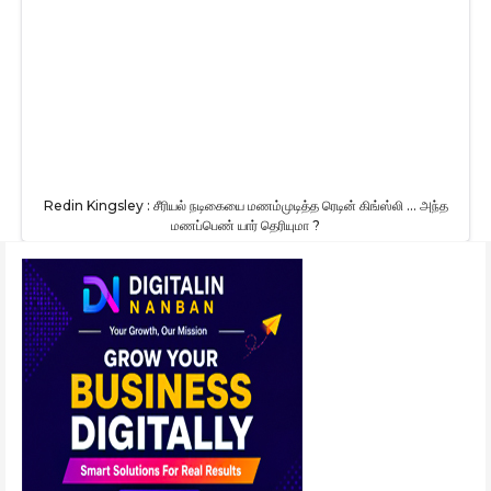
Redin Kingsley : சீரியல் நடிகையை மணம்முடித்த ரெடின் கிங்ஸ்லி … அந்த
மணப்பெண் யார் தெரியுமா ?