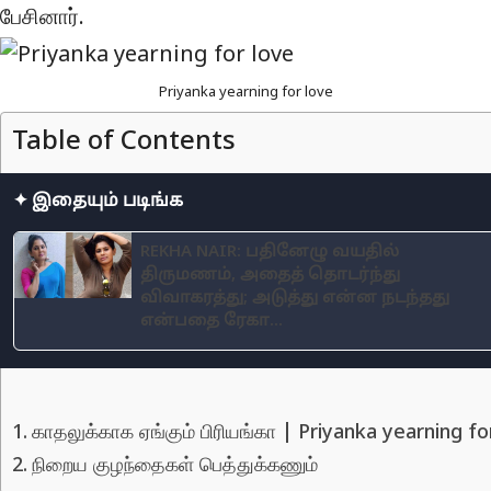
பேசினார்.
Priyanka yearning for love
Table of Contents
✦ இதையும் படிங்க
REKHA NAIR: பதினேழு வயதில்
திருமணம், அதைத் தொடர்ந்து
விவாகரத்து; அடுத்து என்ன நடந்தது
என்பதை ரேகா...
காதலுக்காக ஏங்கும் பிரியங்கா | Priyanka yearning fo
நிறைய குழந்தைகள் பெத்துக்கணும்