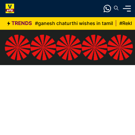
Skip
to
content
TRENDS
#ganesh chaturthi wishes in tamil
|
#Rekh