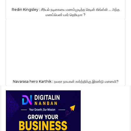
Redin Kingsley : சீரியல் நடிகையை மணம்முடித்த ரெடின் கிங்ஸ்லி … அந்த
மணப்பெண் யார் தெரியுமா ?
Navarasa hero Karthik : நவரச நாயகன் கார்த்திக்கு இரண்டு மனைவி?