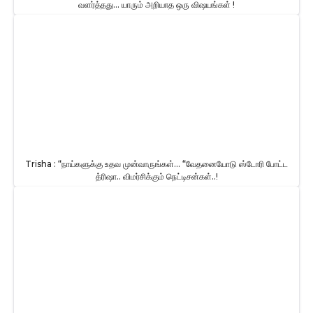
வளர்த்தது… யாரும் அறியாத ஒரு விஷயங்கள் !
Trisha : “நாய்களுக்கு உதவ முன்வாருங்கள்… “வேதனையோடு ஸ்டோரி போட்ட
த்ரிஷா.. விமர்சிக்கும் நெட்டிசன்கள்..!