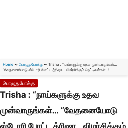
Home
➺
பொழுதுபோக்கு
➺
Trisha : “நாய்களுக்கு உதவ முன்வாருங்கள்…
“வேதனையோடு ஸ்டோரி போட்ட த்ரிஷா.. விமர்சிக்கும் நெட்டிசன்கள்..!
பொழுதுபோக்கு
Trisha : “நாய்களுக்கு உதவ
முன்வாருங்கள்… “வேதனையோடு
ஸ்டோரி போட்ட த்ரிஷா.. விமர்சிக்கும்