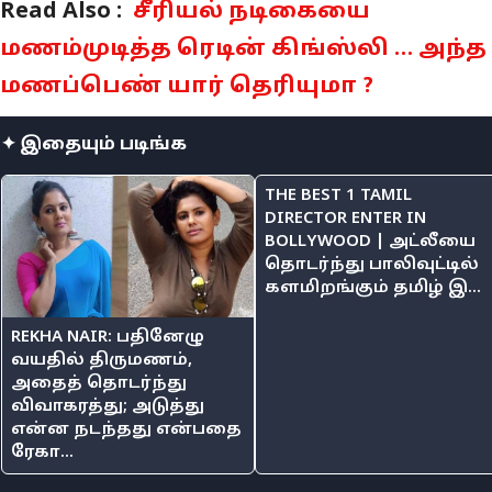
Read Also :
சீரியல் நடிகையை
மணம்முடித்த ரெடின் கிங்ஸ்லி … அந்த
மணப்பெண் யார் தெரியுமா ?
✦ இதையும் படிங்க
THE BEST 1 TAMIL
DIRECTOR ENTER IN
BOLLYWOOD | அட்லீயை
தொடர்ந்து பாலிவுட்டில்
களமிறங்கும் தமிழ் இ...
REKHA NAIR: பதினேழு
வயதில் திருமணம்,
அதைத் தொடர்ந்து
விவாகரத்து; அடுத்து
என்ன நடந்தது என்பதை
ரேகா...