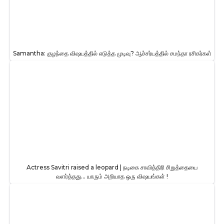
Samantha: குழந்தை விஷயத்தில் எடுத்த முடிவு? ஆச்சர்யத்தில் சமந்தா ரசிகர்கள்
Actress Savitri raised a leopard | நடிகை சாவித்திரி சிறுத்தையை
வளர்த்தது… யாரும் அறியாத ஒரு விஷயங்கள் !