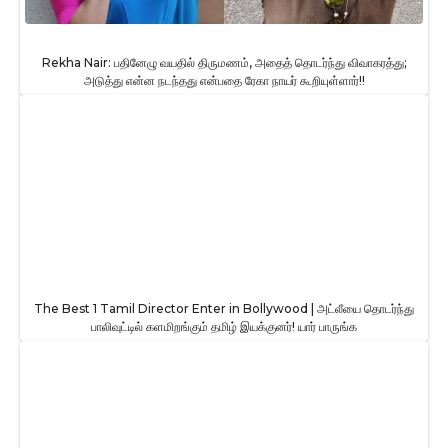
Rekha Nair: பதினேழு வயதில் திருமணம், அதைத் தொடர்ந்து விவாகரத்து;
அடுத்து என்ன நடந்தது என்பதை ரேகா நாயர் கூறியுள்ளார்!!
The Best 1 Tamil Director Enter in Bollywood | அட்லீயை தொடர்ந்து
பாலிவுட்டில் களமிறங்கும் தமிழ் இயக்குனர்! யார் பாருங்க