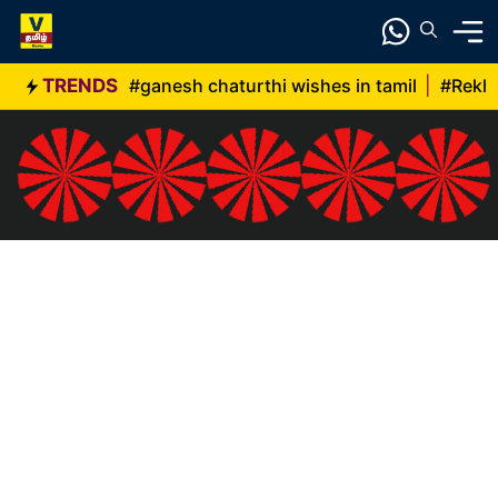
Skip
to
content
TRENDS
#ganesh chaturthi wishes in tamil
|
#Rekh