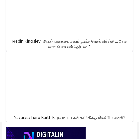
Redin Kingsley : சீரியல் நடிகையை மணம்முடித்த ரெடின் கிங்ஸ்லி … அந்த
மணப்பெண் யார் தெரியுமா ?
Navarasa hero Karthik : நவரச நாயகன் கார்த்திக்கு இரண்டு மனைவி?