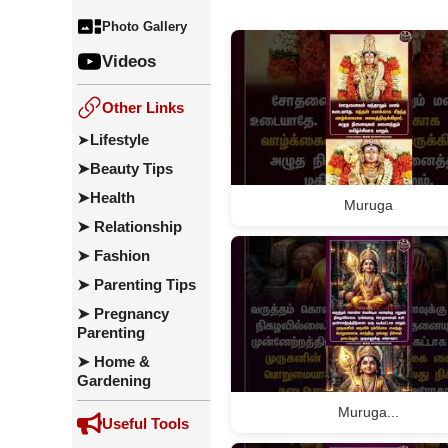
Photo Gallery
Videos
Other Links
➤
Lifestyle
➤
Beauty Tips
➤
Health
Muruga
➤
Relationship
➤
Fashion
➤
Parenting Tips
➤
Pregnancy
Parenting
➤
Home &
Gardening
Muruga...
Useful Tools