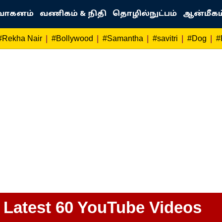
வாகனம்
வணிகம் & நிதி
தொழில்நுட்பம்
ஆன்மீகம
|
|
|
|
|
#Rekha Nair
#Bollywood
#Samantha
#savitri
#Dog
#
Latest 60 YouTube Videos