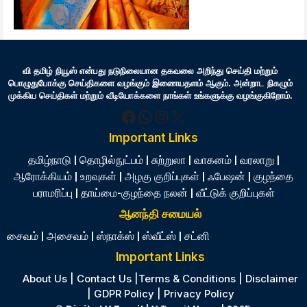
வி தமிழ் நியூஸ் என்பது நடுநிலையான தகவலை அறிந்து செய்தி மற்றும்
பொழுதுபோக்கு செய்திகளை வழங்கும் இணையதளம் ஆகும். அன்றாட நிகழும்
முக்கிய செய்திகள் மற்றும் வீடியோக்களை நாங்கள் உங்களுக்கு வழங்குகிறோம்.
Facebook
WhatsApp
Instagram
X
Important Links
தமிழ்நாடு
|
தொழில்நுட்பம்
|
சுற்றுலா
|
வாகனம்
|
வரலாறு
|
ஆரோக்கியம்
|
உறவுகள்
|
அழகு குறிப்புகள்
|
ஃபேஷன்
|
குழந்தை
பராமரிப்பு
|
தாய்மை-குழந்தை நலன்
|
வீட்டுக் குறிப்புகள்
ஆனந்தி சமையல்
சைவம்
|
அசைவம்
|
ஸ்நாக்ஸ்
|
ஸ்வீட்ஸ்
|
சட்னி
Important Links
About Us
|
Contact Us
|
Terms & Conditions
|
Disclaimer
|
GDPR Policy
|
Privacy Policy