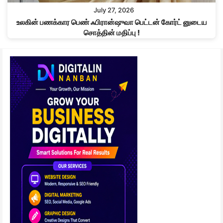
July 27, 2026
உலகின் பணக்கார பெண் ஃபிரான்ஷுவா பெட்டன் கோர்ட் னுடைய
சொத்தின் மதிப்பு !