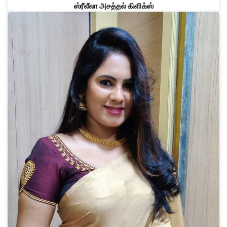
ஸ்ரீலீலா அசத்தல் கிளிக்ஸ்