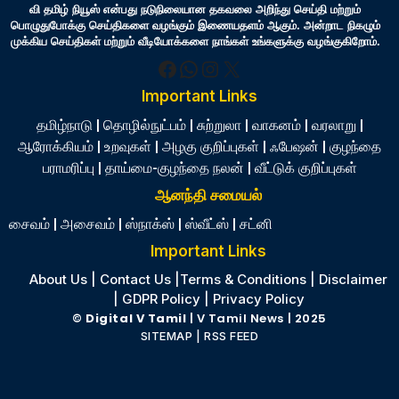
வி தமிழ் நியூஸ் என்பது நடுநிலையான தகவலை அறிந்து செய்தி மற்றும்
பொழுதுபோக்கு செய்திகளை வழங்கும் இணையதளம் ஆகும். அன்றாட நிகழும்
முக்கிய செய்திகள் மற்றும் வீடியோக்களை நாங்கள் உங்களுக்கு வழங்குகிறோம்.
Facebook
WhatsApp
Instagram
X
Important Links
தமிழ்நாடு
|
தொழில்நுட்பம்
|
சுற்றுலா
|
வாகனம்
|
வரலாறு
|
ஆரோக்கியம்
|
உறவுகள்
|
அழகு குறிப்புகள்
|
ஃபேஷன்
|
குழந்தை
பராமரிப்பு
|
தாய்மை-குழந்தை நலன்
|
வீட்டுக் குறிப்புகள்
ஆனந்தி சமையல்
சைவம்
|
அசைவம்
|
ஸ்நாக்ஸ்
|
ஸ்வீட்ஸ்
|
சட்னி
Important Links
About Us
|
Contact Us
|
Terms & Conditions
|
Disclaimer
|
GDPR Policy
|
Privacy Policy
©
Digital V Tamil
| V Tamil News
| 2025
SITEMAP
|
RSS FEED