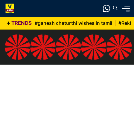
Skip
to
content
TRENDS
#ganesh chaturthi wishes in tamil
|
#Rekh